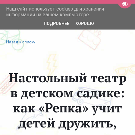
Пере
Наш сайт использует cookies для хранения
Детские сады Мими Дом 
информации на вашем компьютере.
ПОДРОБНЕЕ
ХОРОШО
Назад к списку
Настольный театр
в детском садике:
как «Репка» учит
детей дружить,