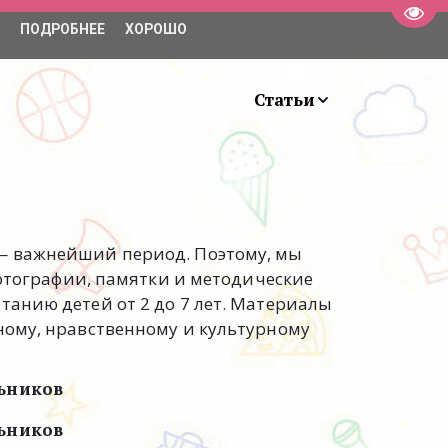
Пере
ПОДРОБНЕЕ
ХОРОШО
+7 (931) 981-63-99
Занятия
Статьи
— важнейший период. Поэтому, мы 
фотографии, памятки и методические 
анию детей от 2 до 7 лет. Материалы 
ому, нравственному и культурному 
ьников
ьников