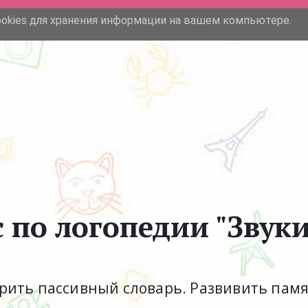
ookies для хранения информации на вашем компьютере.
О нас
Садики в СПб
с по логопедии "Звуки
ить пассивный словарь. Развивить памя