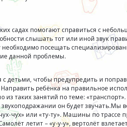
ских садах помогают справиться с небол
обности слышать тот или иной звук прав
ку необходимо посещать специализирован
ние данной проблемы.
 с детьми, чтобы предупредить и попра
. Направить ребёнка на правильное испо
 из таких занятий по теме: «транспорт»
 в звукоподражании он будет звучать.Мы 
ух-чух» или «ту-ту». Машины по трассе пр
амолёт летит – «у-у-у», вертолёт взлетает