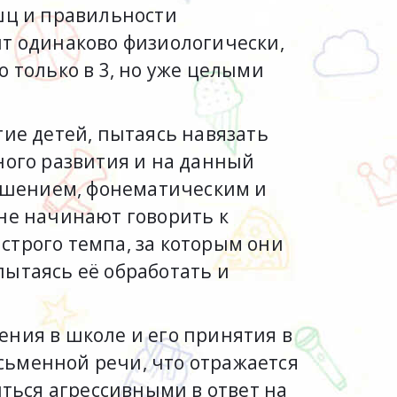
шц и правильности
ит одинаково физиологически,
о только в 3, но уже целыми
тие детей, пытаясь навязать
ного развития и на данный
ошением, фонематическим и
не начинают говорить к
строго темпа, за которым они
пытаясь её обработать и
ения в школе и его принятия в
сьменной речи, что отражается
иться агрессивными в ответ на