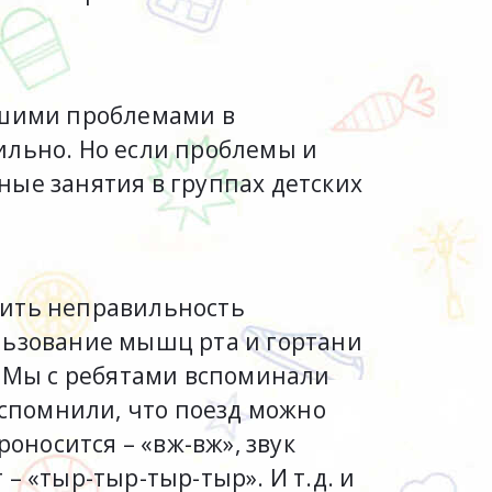
ьшими проблемами в
ильно. Но если проблемы и
ные занятия в группах детских
вить неправильность
льзование мышц рта и гортани
. Мы с ребятами вспоминали
вспомнили, что поезд можно
оносится – «вж-вж», звук
 – «тыр-тыр-тыр-тыр». И т.д. и