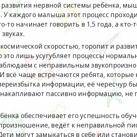
са развития нервной системы ребёнка, мы
. У каждого малыша этот процесс проход
-то начинает говорить в 1,5 года, а кто-т
 звуках.
космической скоростью, торопит и разви
о это лишь усугубляет процессы нормаль
наблюдаем с неправильным звукопроизн
И всё чаще встречаются ребята, которые 
переизбытка информации, её чересчур бы
о накапливают пассивно информацию, не 
бёнка обеспечивает его успешность обуч
произношение, ведёт к неправильной пи
Дети могут замыкаться в себе или станов