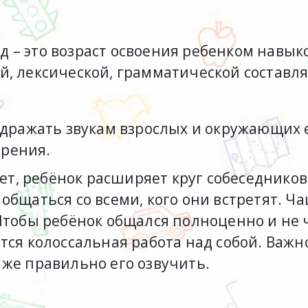
 – это возраст освоения ребенком навыко
й, лексической, грамматической состав
одражать звукам взрослых и окружающих 
орения.
лет, ребёнок расширяет круг собеседнико
бщаться со всеми, кого они встретят. Чащ
Чтобы ребёнок общался полноценно и не 
тся колоссальная работа над собой. Важн
 же правильно его озвучить.