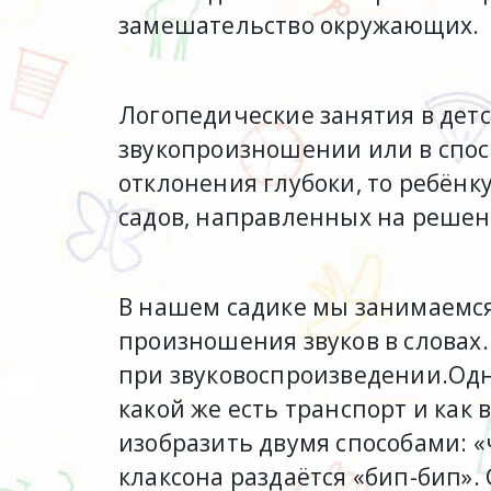
замешательство окружающих.
Логопедические занятия в дет
звукопроизношении или в спос
отклонения глубоки, то ребён
садов, направленных на реше
В нашем садике мы занимаемся
произношения звуков в словах
при звуковоспроизведении.Одно
какой же есть транспорт и как
изобразить двумя способами: «ч
клаксона раздаётся «бип-бип». С