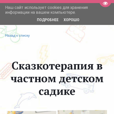
Пере
Наш сайт использует cookies для хранения
Детские сады Мими Дом 
информации на вашем компьютере.
ПОДРОБНЕЕ
ХОРОШО
Назад к списку
Сказкотерапия в
частном детском
садике