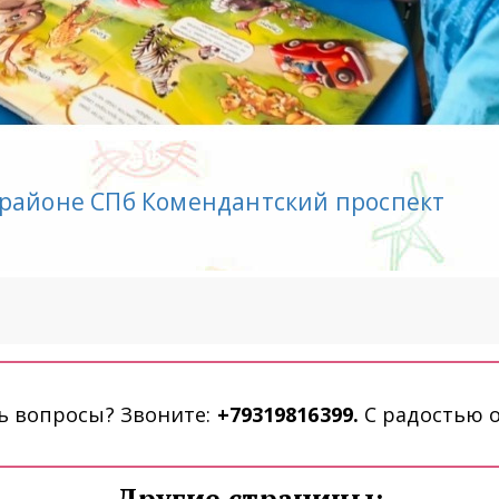
 районе СПб Комендантский проспект
ь вопросы? Звоните: 
+79319816399. 
С радостью о
Другие страницы: