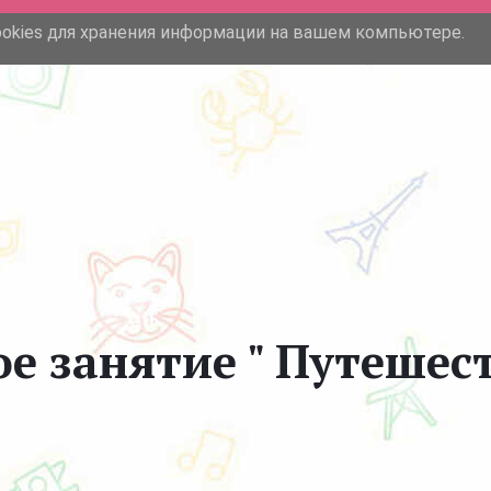
ookies для хранения информации на вашем компьютере.
О нас
Садики в СПб
е занятие " Путешес