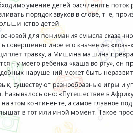
ходимо умение детей расчленять поток р
ливать порядок звуков в слове, т. е, про
большинство детей.
 основой для понимания смысла сказанног
ь совершенно иное его значение: «коза-к
са щиплет травку, а Мишина машина прев
я – у моего ребенка «каша во рту», он п
подобных нарушений может быть неразви
вык, существуют разнообразные игры и у
. Называлось оно: «Путешествие в Африку
на этом континенте, а самое главное по
слышат в тот или иной момент. Такое про