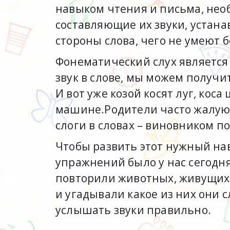
навыком чтения и письма, необ
составляющие их звуки, устанав
стороны слова, чего не умеют 
Фонематический слух является
звук в слове, мы можем получит
И вот уже козой косят луг, ко
машине.Родители часто жалуютс
слоги в словах – виновником 
Чтобы развить этот нужный на
упражнений было у нас сегодня
повторили животных, живущих 
и угадывали какое из них они 
услышать звуки правильно.