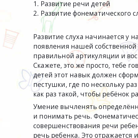
1. Развитие речи детей
2. Развитие фонематического с
Развитие слуха начинается у на
появления нашей собственной
правильной артикуляции и вос
Скажете, это же просто, тебе г
детей этот навык должен сфор
пестушки, где по нескольку ра
как раз такой, чтобы ребёнок р
Умение вычленять определённы
и понимать речь. Фонематическ
совершенствования речи ребен
речь ребенка. Это отражается и