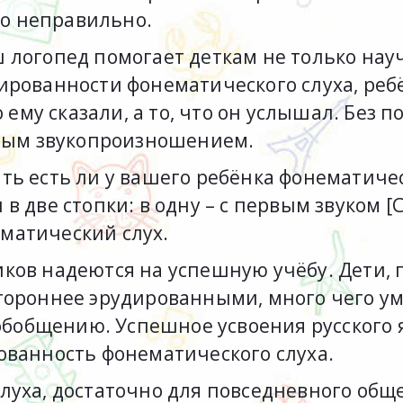
ово неправильно.
логопед помогает деткам не только науч
рованности фонематического слуха, ребё
о ему сказали, а то, что он услышал. Без
стым звукопроизношением.
ть есть ли у вашего ребёнка фонематиче
две стопки: в одну – с первым звуком [С],в
матический слух.
ков надеются на успешную учёбу. Дети, 
тороннее эрудированными, много чего ум
 обобщению. Успешное усвоения русского 
ованность фонематического слуха.
луха, достаточно для повседневного общ