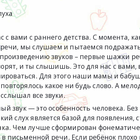
луха
с с вами с раннего детства. С момента, к
 речи, мы слушаем и пытаемся подражат
произведению звуков – первые шажки реб
оворят, и ты слышишь. Это для нас с вами,
мироваться. Для этого наши мамы и бабу
з повторялось какое ни будь слово. А мел
асслышал все звуки.
й звук — это особенность человека. Без
ий слух является базой для появления, 
ка. Чем лучше сформирован фонематичес
 в письменной речи. Если ребёнок плохо 