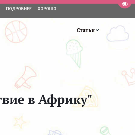
Пере
ПОДРОБНЕЕ
ХОРОШО
+7 (931) 981-63-99
Занятия
Статьи
твие в Африку"