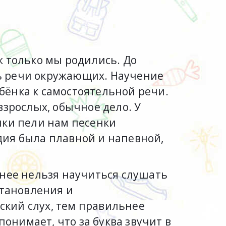
ак только мы родились. До
ь речи окружающих. Научение
ёнка к самостоятельной речи.
 взрослых, обычное дело. У
шки пели нам песенки
одия была плавной и напевной,
 нее нельзя научиться слушать
становления и
кий слух, тем правильнее
понимает, что за буква звучит в