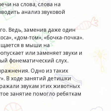
ечи на слова, слова на
изводить анализ звуковой
о. Ведь, заменив даже один
оса», «дом-том», «бочка-почка».
ращается в мыши на
ропускает или заменяет звуки и
тый фонематический слух.
пражнения. Одно из таких
». В ходе занятий детишки
дражали звукам этих животных
стое занятие помогло ребяткам