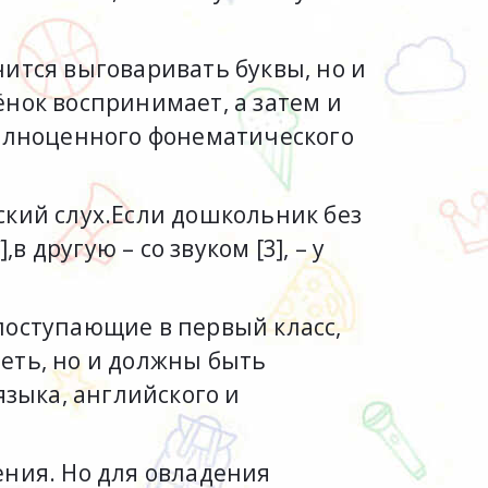
ится выговаривать буквы, но и
нок воспринимает, а затем и
 полноценного фонематического
ский слух.Если дошкольник без
 другую – со звуком [3], – у
поступающие в первый класс,
еть, но и должны быть
языка, английского и
ения. Но для овладения