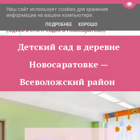
Пере
Наш сайт использует cookies для хранения
Детские сады Мими Дом 
информации на вашем компьютере.
ПОДРОБНЕЕ
ХОРОШО
Садики в СПб
 // 
Садик в Новосаратовке
Детский сад в деревне 
Новосаратовке — 
Всеволожский район  